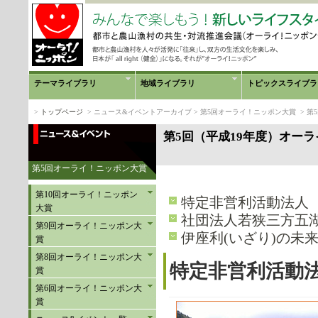
テーマライブラリ
地域ライブラリ
トピックスライブラ
>
トップページ
> ニュース&イベントアーカイブ > 第5回オーライ！ニッポン大賞 > 
第5回（平成19年度）オー
第5回オーライ！ニッポン大賞
第10回オーライ！ニッポン
特定非営利活動法人
大賞
社団法人若狭三方五
第9回オーライ！ニッポン大
伊座利(いざり)の未
賞
第8回オーライ！ニッポン大
特定非営利活動
賞
第6回オーライ！ニッポン大
賞