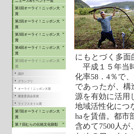
ニュース&イベント一覧
第1回オーライ！ニッポン大
賞
第2回オーライ！ニッポン大
賞
第3回オーライ！ニッポン大
賞
第4回オーライ！ニッポン大
賞
にもとづく多面
第5回オーライ！ニッポン大
平成１５年当時
賞
講評
化率58．4％
グランプリ
であったが、構
オーライ！ニッポン大賞
源を有効に活用
審査委員会長賞
ライフスタイル賞
地域活性化につ
第7回オーライ！ニッポン大
haを賃借。都
賞
含めて7500人
第７回むらの伝統文化顕彰