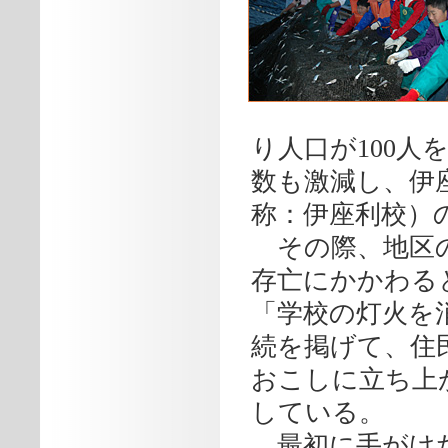
り人口が100
数も激減し、伊
称：伊座利校）
その際、地区の
存亡にかかわる
「学校の灯火を
続を掲げて、住
おこしに立ち上
している。
最初に手がけた