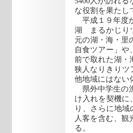
5400人が訪れ
な役割を果たし
平成１９年度か
湖 まるかじり
元の湖・海・里
自食ツアー」や
前で取れた湖・
狭人なりきりツ
他地域にはない
県外中学生の漁
け入れを契機に
り、さらに地域
人客を含む、観
る。