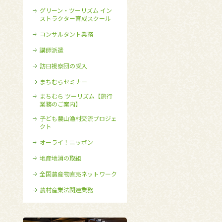
グリーン・ツーリズム イン
ストラクター育成スクール
コンサルタント業務
講師派遣
訪日視察団の受入
まちむらセミナー
まちむら ツーリズム【旅行
業務のご案内】
子ども農山漁村交流プロジェ
クト
オーライ！ニッポン
地産地消の取組
全国農産物直売ネットワーク
農村産業法関連業務