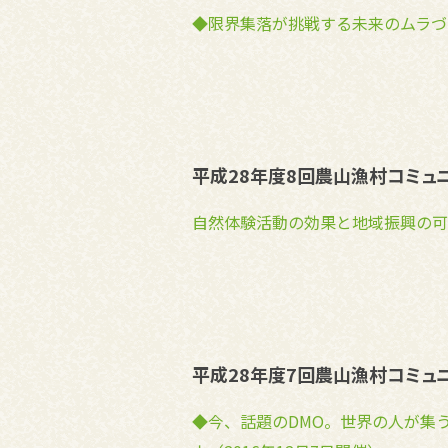
◆限界集落が挑戦する未来のムラづく
平成28年度8回農山漁村コミュ
自然体験活動の効果と地域振興の可能
平成28年度7回農山漁村コミュ
◆今、話題のDMO。世界の人が集