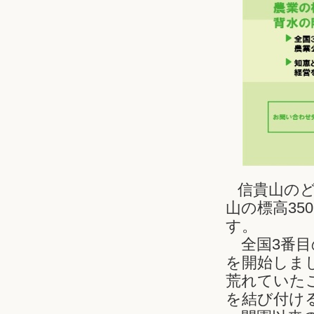
信貴山の
山の標高35
す。
全国3番目の
を開始しま
荒れていた
を結び付け