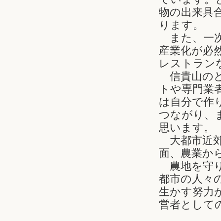
物の出来具
ります。
また、一次
産業化が必
レストラン
信貴山のど
トや専門業
は自分で作
つながり、
思います。
大都市近郊
面、農業か
農地を守り
都市の人々
生かす努力
営者として