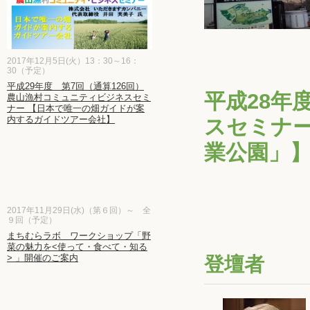
2017年12月5日(火）13：30～16：
30（予定）
平成29年度 第7回（通算126回）
平成28年
農山漁村コミュニティビジネスセミ
ナー 【日本で唯一の畑ガイドが案
内するガイドツアー会社】
スセミナ
業公園」
2017年11月29日(水)（第６回）～ 全
９回（予定）
まちむらラボ ワークショップ「野
菜の魅力を<使って・食べて・知る
> 」開催のご案内
登壇者