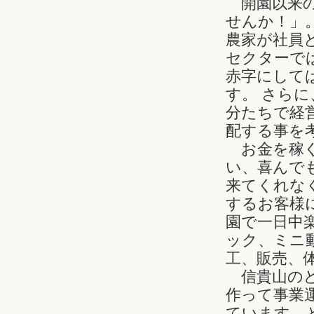
開園以来の
せんか！」
農家が社員
セクターで
赤字にして
す。 さら
分たちで経
配する事を
お金を稼ぐ
い、喜んで
来てくれな
するお客様
園で一日中
ック、ミニ
工、販売、
信貴山のど
作って事業
ています。