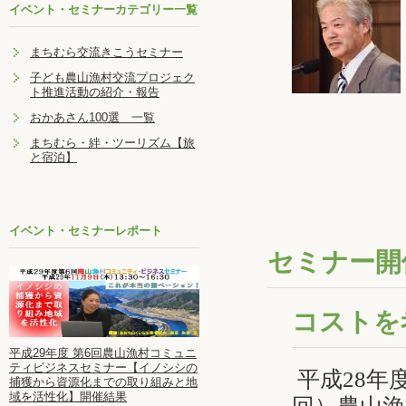
イベント・セミナーカテゴリー一覧
まちむら交流きこうセミナー
子ども農山漁村交流プロジェク
ト推進活動の紹介・報告
おかあさん100選 一覧
まちむら・絆・ツーリズム【旅
と宿泊】
イベント・セミナーレポート
セミナー開催
コストを
平成29年度 第6回農山漁村コミュニ
ティビジネスセミナー【イノシシの
平成
28
年
捕獲から資源化までの取り組みと地
域を活性化】開催結果