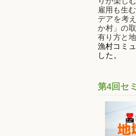
りが楽し
雇用も生
デアを考
か村」の取
有り方と
漁村コミ
した。
第4回セ