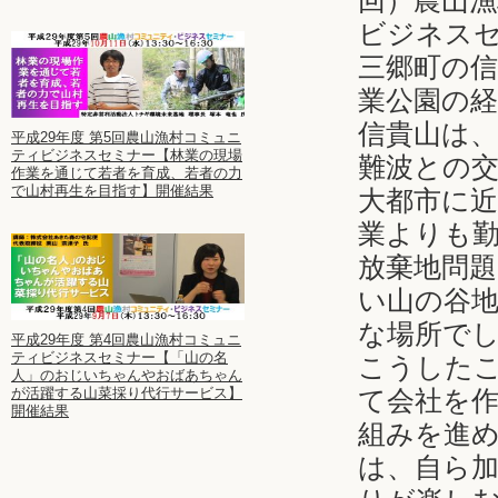
回）農山
ビジネス
三郷町の
業公園の
信貴山は
平成29年度 第5回農山漁村コミュニ
ティビジネスセミナー【林業の現場
難波との
作業を通じて若者を育成、若者の力
で山村再生を目指す】開催結果
大都市に
業よりも
放棄地問
い山の谷
な場所で
平成29年度 第4回農山漁村コミュニ
ティビジネスセミナー【「山の名
こうした
人」のおじいちゃんやおばあちゃん
が活躍する山菜採り代行サービス】
て会社を
開催結果
組みを進
は、自ら