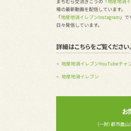
まちむら交流きこうの「
地産地消イ
場の最新動画を配信しています。
「
地産地消イレブンInstagram
」で
日々発信しています。
詳細はこちらをご覧ください
地産地消イレブンYouTubeチャ
地産地消イレブン
お
（一財）都市農山