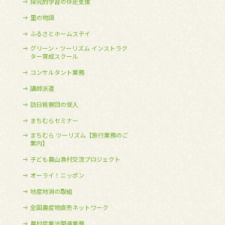
探究的学習の伴走支援
里の物語
ふるさとホームステイ
グリーン・ツーリズム インストラク
ター育成スクール
コンサルタント業務
講師派遣
訪日視察団の受入
まちむらセミナー
まちむら ツーリズム【旅行業務のご
案内】
子ども農山漁村交流プロジェクト
オーライ！ニッポン
地産地消の取組
全国農産物直売ネットワーク
農村産業法関連業務