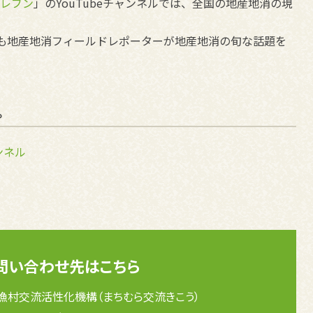
レブン
」のYouTubeチャンネルでは、全国の地産地消の現
も地産地消フィールドレポーターが地産地消の旬な話題を
。
ンネル
問い合わせ先はこちら
漁村交流活性化機構（まちむら交流きこう）