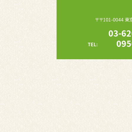
〒〒101-0044
03-62
095
TEL: