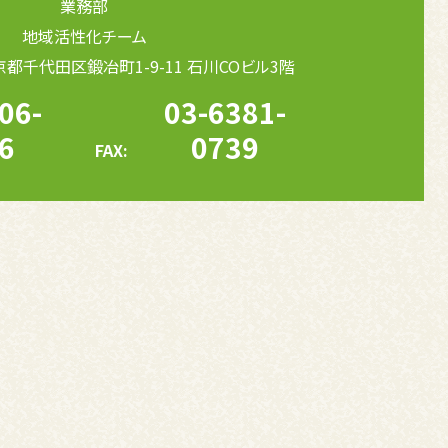
業務部
地域活性化チーム
 東京都千代田区鍛冶町1-9-11 石川COビル3階
06-
03-6381-
6
0739
FAX: