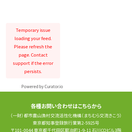
Temporary issue
loading your feed.
Please refresh the
page. Contact
support if the error
persists.
Powered by Curator.io
各種お問い合わせはこちらから
（一財）都市農山漁村交流活性化機構（まちむら交流きこう）
東京都知事登録旅行業第2-5925号
〒101-0044 東京都千代田区鍛冶町1-9-11 石川COビル3階