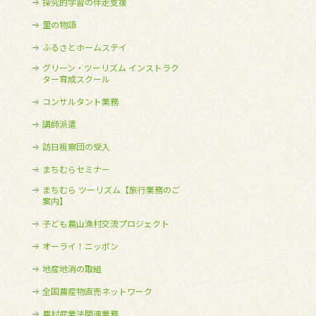
探究的学習の伴走支援
里の物語
ふるさとホームステイ
グリーン・ツーリズム インストラク
ター育成スクール
コンサルタント業務
講師派遣
訪日視察団の受入
まちむらセミナー
まちむら ツーリズム【旅行業務のご
案内】
子ども農山漁村交流プロジェクト
オーライ！ニッポン
地産地消の取組
全国農産物直売ネットワーク
農村産業法関連業務