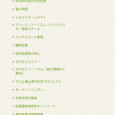
探究的学習の伴走支援
里の物語
ふるさとホームステイ
グリーン・ツーリズム インストラク
ター育成スクール
コンサルタント業務
講師派遣
訪日視察団の受入
まちむらセミナー
まちむら ツーリズム【旅行業務のご
案内】
子ども農山漁村交流プロジェクト
オーライ！ニッポン
地産地消の取組
全国農産物直売ネットワーク
農村産業法関連業務